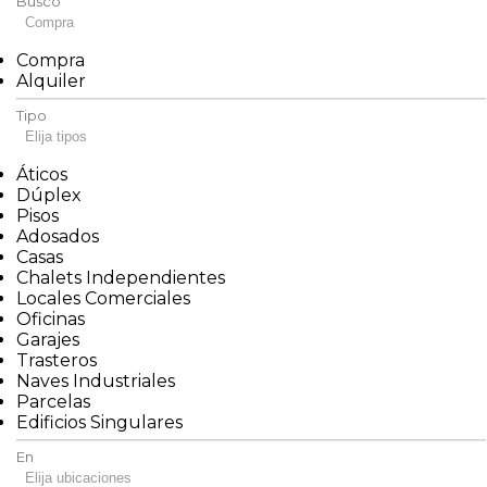
Busco
Compra
Compra
Alquiler
Tipo
Elija tipos
Áticos
Dúplex
Pisos
Adosados
Casas
Chalets Independientes
Locales Comerciales
Oficinas
Garajes
Trasteros
Naves Industriales
Parcelas
Edificios Singulares
En
Elija ubicaciones