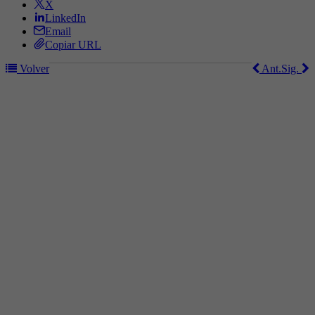
X
LinkedIn
Email
Copiar URL
Volver
Ant.
Sig.