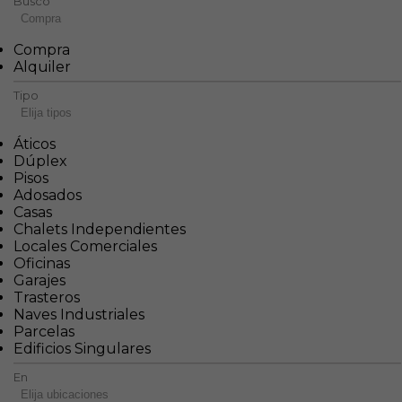
Busco
Compra
Compra
Alquiler
Tipo
Elija tipos
Áticos
Dúplex
Pisos
Adosados
Casas
Chalets Independientes
Locales Comerciales
Oficinas
Garajes
Trasteros
Naves Industriales
Parcelas
Edificios Singulares
En
Elija ubicaciones