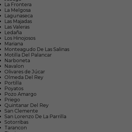
La Frontera
La Melgosa
Lagunaseca
Las Majadas
Las Valeras
Ledaña
Los Hinojosos
Mariana
Monteagudo De Las Salinas
Motilla Del Palancar
Narboneta
Navalon
Olivares de Júcar
Olmeda Del Rey
Portilla
Poyatos
Pozo Amargo
Priego
Quintanar Del Rey
San Clemente
San Lorenzo De La Parrilla
Sotorribas
Tarancon