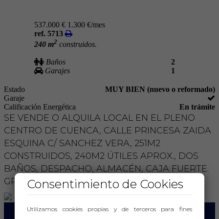
537.000 €
1.300 €/mes
ref. 5713
2
240 m
construidos.
Baños
2
Garajes
1
Estado
MUY BIEN (nuevo o reformado)
Garaje
Calificación Energética
En trámite
SE VENDE O ALQUILA LOCAL EN EL PLENO
CENTRO DE CUENCA, CALLE PRINCESA ZAIDA
ESQUINA C/ SANCHEZ VERA, 251M2
CONSTRUIDOS, 240M2 ÚTILES APROX., DOS
BAÑOS, DESPACHO, ALMACÉN, CAJA FUERTE.
GRAN FACHADA A DOS CALLES.
Consentimiento de Cookies
Utilizamos cookies propias y de terceros para fines