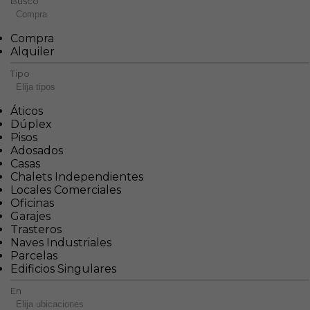
Busco
Compra
Compra
Alquiler
Tipo
Elija tipos
Áticos
Dúplex
Pisos
Adosados
Casas
Chalets Independientes
Locales Comerciales
Oficinas
Garajes
Trasteros
Naves Industriales
Parcelas
Edificios Singulares
En
Elija ubicaciones