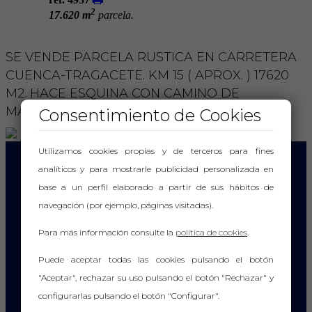
2
17.620 m
parcela.
SE VENDE PARCELA RUSTICA EN CARRETERA
CUENCA-TRAGACETE. KM 15 ( APROX. ) 17620
M2. HACE ESQUINA CON CAMINO DE
MARIANA. CONDICIONES A CONVENIR.
Consentimiento de Cookies
Utilizamos cookies propias y de terceros para fines
analíticos y para mostrarle publicidad personalizada en
VISITANOS EN
base a un perfil elaborado a partir de sus hábitos de
navegación (por ejemplo, páginas visitadas).
INMOBILIARIA ROMERO
Para más información consulte la
política de cookies
.
Cervantes Nº 7, Bajo
Puede aceptar todas las cookies pulsando el botón
16004 – Cuenca
"Aceptar", rechazar su uso pulsando el botón "Rechazar" y
info@inmobiliariaromero.com
configurarlas pulsando el botón "Configurar".
969 22 84 54
-
607 98 20 16