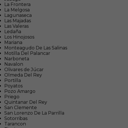
La Frontera
La Melgosa
Lagunaseca
Las Majadas
Las Valeras
Ledaña
Los Hinojosos
Mariana
Monteagudo De Las Salinas
Motilla Del Palancar
Narboneta
Navalon
Olivares de Júcar
Olmeda Del Rey
Portilla
Poyatos
Pozo Amargo
Priego
Quintanar Del Rey
San Clemente
San Lorenzo De La Parrilla
Sotorribas
Tarancon