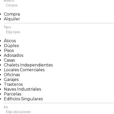
Busco
Compra
Compra
Alquiler
Tipo
Elija tipos
Áticos
Dúplex
Pisos
Adosados
Casas
Chalets Independientes
Locales Comerciales
Oficinas
Garajes
Trasteros
Naves Industriales
Parcelas
Edificios Singulares
En
Elija ubicaciones