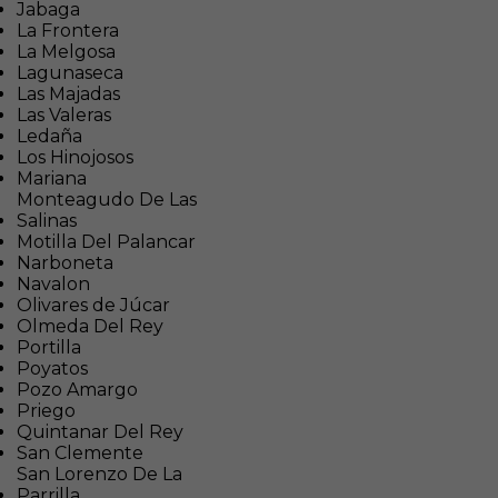
Jabaga
La Frontera
La Melgosa
Lagunaseca
Las Majadas
Las Valeras
Ledaña
Los Hinojosos
Mariana
Monteagudo De Las
Salinas
Motilla Del Palancar
Narboneta
Navalon
Olivares de Júcar
Olmeda Del Rey
Portilla
Poyatos
Pozo Amargo
Priego
Quintanar Del Rey
San Clemente
San Lorenzo De La
Parrilla