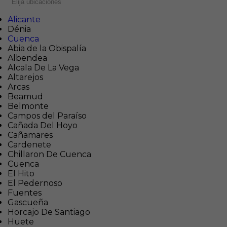
Elija ubicaciones
Alicante
Dénia
Cuenca
Abia de la Obispalía
Albendea
Alcala De La Vega
Altarejos
Arcas
Beamud
Belmonte
Campos del Paraíso
Cañada Del Hoyo
Cañamares
Cardenete
Chillaron De Cuenca
Cuenca
El Hito
El Pedernoso
Fuentes
Gascueña
Horcajo De Santiago
Huete