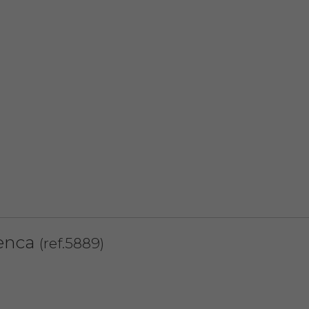
uenca
(ref.5889)